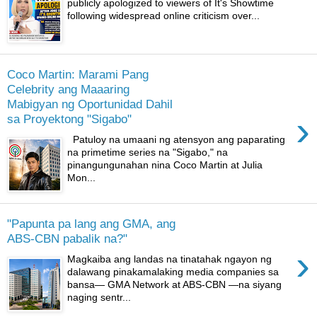
publicly apologized to viewers of It's Showtime
following widespread online criticism over...
Coco Martin: Marami Pang
Celebrity ang Maaaring
Mabigyan ng Oportunidad Dahil
›
sa Proyektong "Sigabo"
Patuloy na umaani ng atensyon ang paparating
na primetime series na "Sigabo," na
pinangungunahan nina Coco Martin at Julia
Mon...
"Papunta pa lang ang GMA, ang
ABS-CBN pabalik na?"
›
Magkaiba ang landas na tinatahak ngayon ng
dalawang pinakamalaking media companies sa
bansa— GMA Network at ABS-CBN —na siyang
naging sentr...