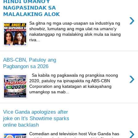
𝗛𝗜𝗡𝗗𝗜 𝗨𝗠𝗔𝗡𝗢'𝗬
𝗡𝗔𝗚𝗣𝗔𝗦𝗜𝗡𝗗𝗔𝗞 𝗦𝗔
›
𝗠𝗔𝗟𝗔𝗟𝗔𝗞𝗜𝗡𝗚 𝗔𝗟𝗢𝗞
Sa gitna ng mga usap-usapan sa industriya ng
showbiz, lumutang ang mga ulat na umano'y
nakatanggap ng malalaking alok mula sa isang
riva...
ABS-CBN, Patuloy ang
Pagbangon sa 2026
›
Sa kabila ng pagkawala ng prangkisa noong
2020, patuloy na ipinapakita ng ABS-CBN
Corporation ang katatagan at kakayahang
umangkop sa mab...
Vice Ganda apologizes after
joke on It's Showtime sparks
online backlash
›
Comedian and television host Vice Ganda has