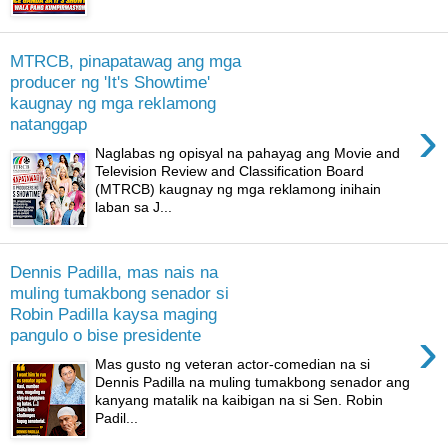
MTRCB, pinapatawag ang mga
producer ng 'It's Showtime'
kaugnay ng mga reklamong
›
natanggap
Naglabas ng opisyal na pahayag ang Movie and
Television Review and Classification Board
(MTRCB) kaugnay ng mga reklamong inihain
laban sa J...
Dennis Padilla, mas nais na
muling tumakbong senador si
Robin Padilla kaysa maging
›
pangulo o bise presidente
Mas gusto ng veteran actor-comedian na si
Dennis Padilla na muling tumakbong senador ang
kanyang matalik na kaibigan na si Sen. Robin
Padil...