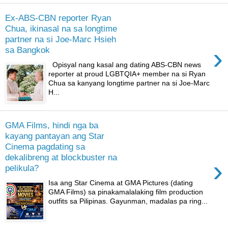
Ex-ABS-CBN reporter Ryan
Chua, ikinasal na sa longtime
partner na si Joe-Marc Hsieh
›
sa Bangkok
Opisyal nang kasal ang dating ABS-CBN news
reporter at proud LGBTQIA+ member na si Ryan
Chua sa kanyang longtime partner na si Joe-Marc
H...
GMA Films, hindi nga ba
kayang pantayan ang Star
Cinema pagdating sa
dekalibreng at blockbuster na
›
pelikula?
Isa ang Star Cinema at GMA Pictures (dating
GMA Films) sa pinakamalalaking film production
outfits sa Pilipinas. Gayunman, madalas pa ring...