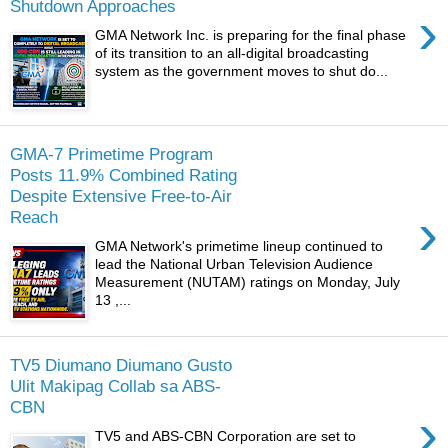
Shutdown Approaches
›
GMA Network Inc. is preparing for the final phase
of its transition to an all-digital broadcasting
system as the government moves to shut do...
GMA-7 Primetime Program
Posts 11.9% Combined Rating
Despite Extensive Free-to-Air
›
Reach
GMA Network's primetime lineup continued to
lead the National Urban Television Audience
Measurement (NUTAM) ratings on Monday, July
13 ,...
TV5 Diumano Diumano Gusto
Ulit Makipag Collab sa ABS-
CBN
›
TV5 and ABS-CBN Corporation are set to