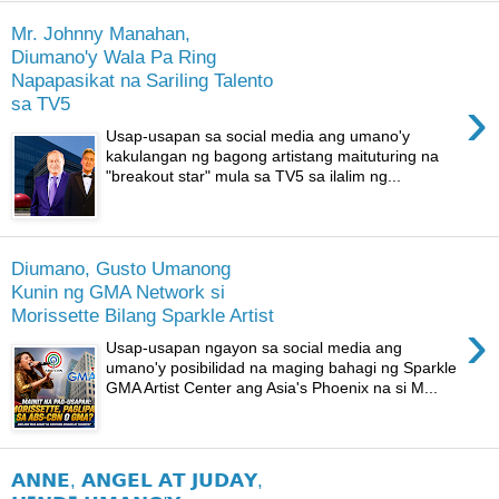
Mr. Johnny Manahan,
Diumano'y Wala Pa Ring
Napapasikat na Sariling Talento
›
sa TV5
Usap-usapan sa social media ang umano'y
kakulangan ng bagong artistang maituturing na
"breakout star" mula sa TV5 sa ilalim ng...
Diumano, Gusto Umanong
Kunin ng GMA Network si
Morissette Bilang Sparkle Artist
›
Usap-usapan ngayon sa social media ang
umano'y posibilidad na maging bahagi ng Sparkle
GMA Artist Center ang Asia's Phoenix na si M...
𝗔𝗡𝗡𝗘, 𝗔𝗡𝗚𝗘𝗟 𝗔𝗧 𝗝𝗨𝗗𝗔𝗬,