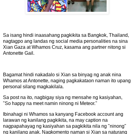
Sa isang hindi inaasahang pagkikita sa Bangkok, Thailand,
nagtagpo ang landas ng social media personalities na sina
Xian Gaza at Whamos Cruz, kasama ang partner nitong si
Antonette Gail.
Bagamat hindi nakadalo si Xian sa binyag ng anak nina
Whamos at Antonette, naging pagkakataon naman ito upang
personal silang magkakilala.
Sa post na ito, nagbigay siya ng mensahe ng kasiyahan,
"So happy na meet namin ninong ni Meteor."
Ibinahagi ni Whamos sa kanyang Facebook account ang
larawan ng kanilang pagkikita, na may caption na
nagpapahayag ng kasiyahan sa pagkikita nila ng "ninong"
ng kanilang anak. Nagkomento naman si Xian sa naturang