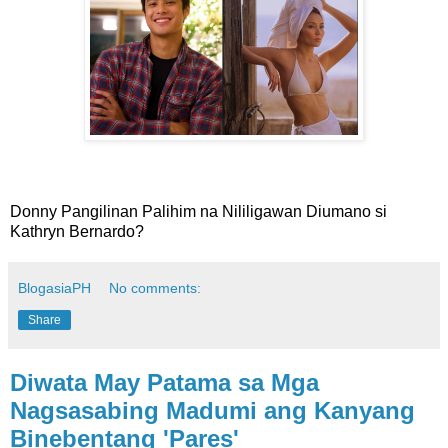
Donny Pangilinan Palihim na Nililigawan Diumano si
Kathryn Bernardo?
BlogasiaPH
No comments:
Share
Diwata May Patama sa Mga
Nagsasabing Madumi ang Kanyang
Binebentang 'Pares'