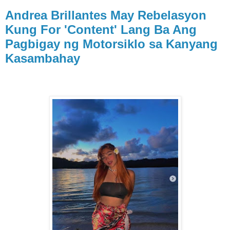
Andrea Brillantes May Rebelasyon
Kung For 'Content' Lang Ba Ang
Pagbigay ng Motorsiklo sa Kanyang
Kasambahay