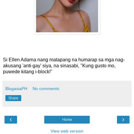
Si Ellen Adarna nang matapang na humarap sa mga nag-
akusang 'anti-gay' siya, na sinasabi, "Kung gusto mo,
puwede kitang i-block!"
BlogasiaPH
No comments:
Share
‹
›
Home
View web version