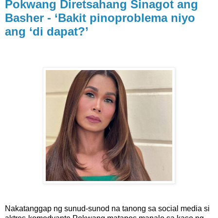
Pokwang Diretsahang Sinagot ang
Basher - ‘Bakit pinoproblema niyo
ang ‘di dapat?’
Nakatanggap ng sunud-sunod na tanong sa social media si