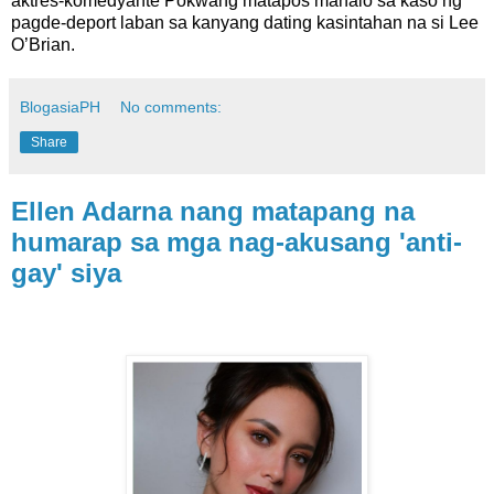
aktres-komedyante Pokwang matapos manalo sa kaso ng
pagde-deport laban sa kanyang dating kasintahan na si Lee
O’Brian.
BlogasiaPH
No comments:
Share
Ellen Adarna nang matapang na
humarap sa mga nag-akusang 'anti-
gay' siya