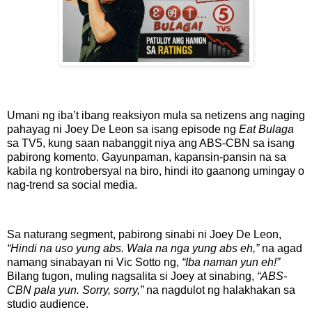
Umani ng iba’t ibang reaksiyon mula sa netizens ang naging
pahayag ni Joey De Leon sa isang episode ng
Eat Bulaga
sa TV5, kung saan nabanggit niya ang ABS-CBN sa isang
pabirong komento. Gayunpaman, kapansin-pansin na sa
kabila ng kontrobersyal na biro, hindi ito gaanong umingay o
nag-trend sa social media.
Sa naturang segment, pabirong sinabi ni Joey De Leon,
“Hindi na uso yung abs. Wala na nga yung abs eh,”
na agad
namang sinabayan ni Vic Sotto ng,
“Iba naman yun eh!”
Bilang tugon, muling nagsalita si Joey at sinabing,
“ABS-
CBN pala yun. Sorry, sorry,”
na nagdulot ng halakhakan sa
studio audience.