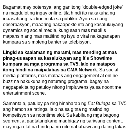
Bagamat may potensyal ang ganitong “double-edged joke”
na magdulot ng ingay online, tila hindi ito nakakuha ng
inaasahang traction mula sa publiko. Ayon sa ilang
obserbasyon, maaaring nakaapekto rito ang kasalukuyang
dynamics ng social media, kung saan mas mabilis
mapansin ang mas matitinding isyu o viral na kaganapan
kumpara sa simpleng banter sa telebisyon.
Lingid sa kaalaman ng marami, mas trending at mas
pinag-uusapan sa kasalukuyan ang It's Showtime
kumpara sa mga programa sa TV5, lalo na matapos
itong hindi na maipalabas sa GMA Network.
Sa social
media platforms, mas mataas ang engagement at online
buzz na nakukuha ng naturang programa, bagay na
nagpapakita ng patuloy nitong impluwensiya sa noontime
entertainment scene.
Samantala, patuloy pa ring hinaharap ng
Eat Bulaga
sa TV5
ang hamon sa ratings, lalo na sa gitna ng matinding
kompetisyon sa noontime slot. Sa kabila ng mga bagong
segment at pagtatangkang magbigay ng sariwang content,
may mga ulat na hindi pa rin nito nababawi ang dating lakas