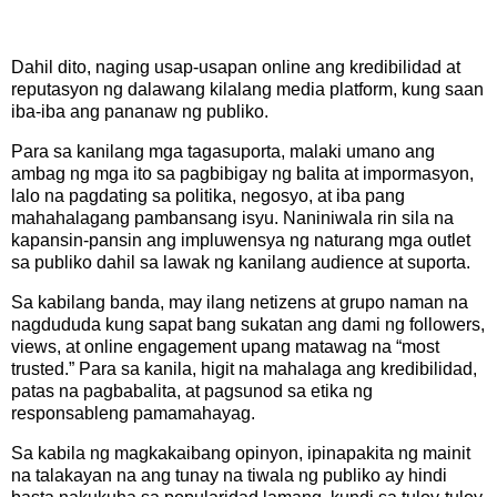
Dahil dito, naging usap-usapan online ang kredibilidad at
reputasyon ng dalawang kilalang media platform, kung saan
iba-iba ang pananaw ng publiko.
Para sa kanilang mga tagasuporta, malaki umano ang
ambag ng mga ito sa pagbibigay ng balita at impormasyon,
lalo na pagdating sa politika, negosyo, at iba pang
mahahalagang pambansang isyu. Naniniwala rin sila na
kapansin-pansin ang impluwensya ng naturang mga outlet
sa publiko dahil sa lawak ng kanilang audience at suporta.
Sa kabilang banda, may ilang netizens at grupo naman na
nagdududa kung sapat bang sukatan ang dami ng followers,
views, at online engagement upang matawag na “most
trusted.” Para sa kanila, higit na mahalaga ang kredibilidad,
patas na pagbabalita, at pagsunod sa etika ng
responsableng pamamahayag.
Sa kabila ng magkakaibang opinyon, ipinapakita ng mainit
na talakayan na ang tunay na tiwala ng publiko ay hindi