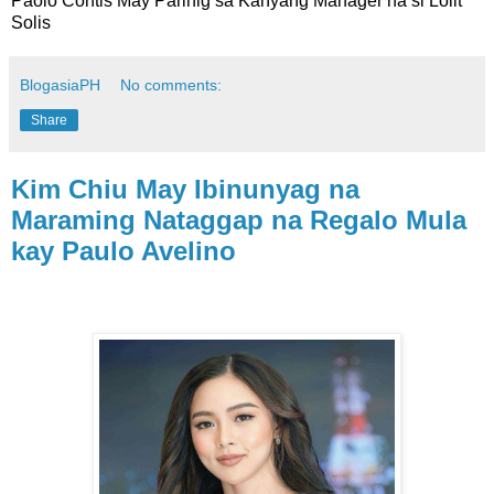
Paolo Contis May Parinig sa Kanyang Manager na si Lolit
Solis
BlogasiaPH
No comments:
Share
Kim Chiu May Ibinunyag na
Maraming Nataggap na Regalo Mula
kay Paulo Avelino