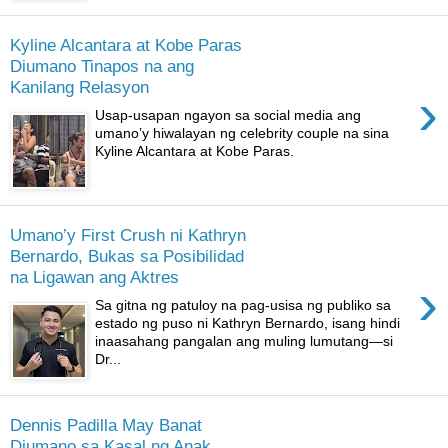
Kyline Alcantara at Kobe Paras
Diumano Tinapos na ang
Kanilang Relasyon
›
Usap-usapan ngayon sa social media ang
umano’y hiwalayan ng celebrity couple na sina
Kyline Alcantara at Kobe Paras.
Umano’y First Crush ni Kathryn
Bernardo, Bukas sa Posibilidad
na Ligawan ang Aktres
›
Sa gitna ng patuloy na pag-usisa ng publiko sa
estado ng puso ni Kathryn Bernardo, isang hindi
inaasahang pangalan ang muling lumutang—si
Dr...
Dennis Padilla May Banat
Diumano sa Kasal ng Anak